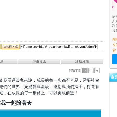
伊
人
利
音
組
立
複製嵌入碼
官
訊
聯絡資訊
活動分類
閱讀字體:
於發展遲緩兒來說，成長的每一步都不容易，需要社會
他們的世界，充滿愛與溫暖。邀您與我們攜手，打造有
庭，在成長的每一步路上，可以勇敢前進！
你我一起陪著★