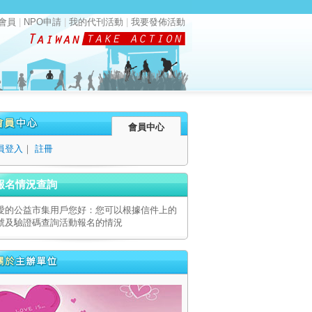
會員
|
NPO申請
|
我的代刊活動
|
我要發佈活動
會員中心
員登入
｜
註冊
報名情況查詢
愛的公益市集用戶您好：您可以根據信件上的
號及驗證碼查詢活動報名的情況