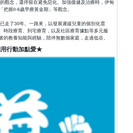
緩兒的觀念，還停留在避免惡化、加強復健及治療時，伊甸
把握0-6歲早療黃金期」等觀念。
今已走了30年。一路來，以發展遲緩兒童的個別化需
、時段療育、到宅療育，以及社區療育據點等多元服
者的教養知能與經驗，陪伴無數個家庭，走過低谷。
們用行動加點愛★