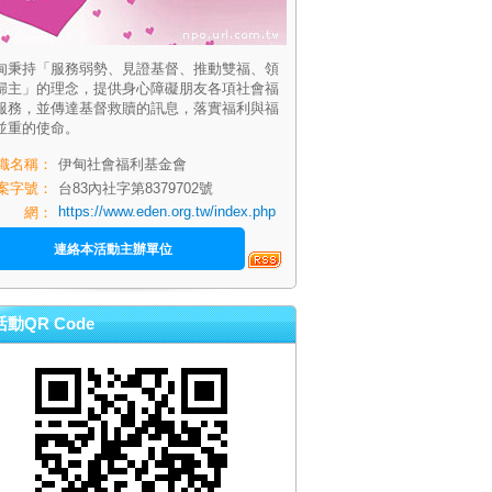
甸秉持「服務弱勢、見證基督、推動雙福、領
歸主」的理念，提供身心障礙朋友各項社會福
服務，並傳達基督救贖的訊息，落實福利與福
並重的使命。
織名稱：
伊甸社會福利基金會
案字號：
台83內社字第8379702號
https://www.eden.org.tw/index.php
網：
連絡本活動主辦單位
活動QR Code