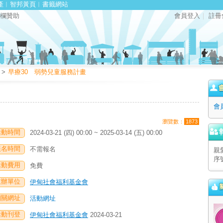
產
︱
智邦黃頁
︱
書籤網站
欄贊助
會員登入
｜
註冊
>
早療30 弱勢兒童服務計畫
會
瀏覽數：
1873
活動時間
2024-03-21 (四) 00:00 ~ 2025-03-14 (五) 00:00
報名時間
不需報名
親
序
活動費用
免費
主辦單位
伊甸社會福利基金會
相關網址
活動網址
活動刊登
伊甸社會福利基金會
2024-03-21