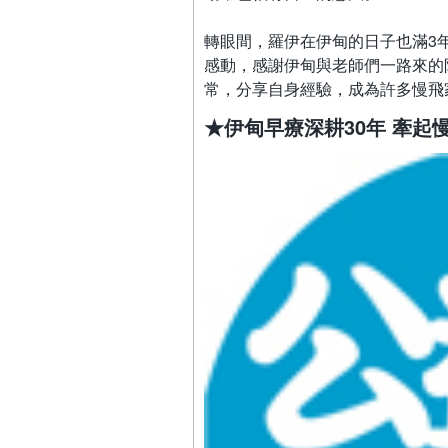
轉眼間，羅伊在伊甸的日子也滿3
感動，感謝伊甸與老師們一路來的
常，分享自身經驗，成為許多慢飛
★伊甸早療深耕30年 牽起