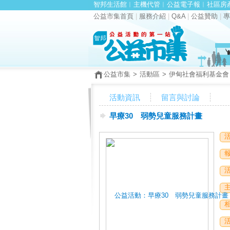
智邦生活館
︱
主機代管
︱
公益電子報
︱
社區房
公益市集首頁
|
服務介紹
|
Q&A
|
公益贊助
|
專
公益市集
>
活動區
>
伊甸社會福利基金會
活動資訊
留言與討論
早療30 弱勢兒童服務計畫