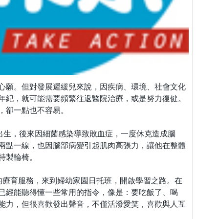
心願。但對發展遲緩兒來說，因疾病、環境、社會文化
年紀，就可能需要頻繁往返醫院治療，或是努力復健。
，卻一點也不容易。
產出生，後來因細菌感染導致敗血症，一度休克造成腦
兩點一線，也因腦部病變引起肌肉高張力，讓他在整體
特製輪椅。
的療育服務，來到婦幼家園日托班，開啟學習之路。在
已經能聽得懂一些常用的指令，像是：要吃飯了、喝
能力，但很喜歡發出聲音，不僅活潑愛笑，喜歡與人互