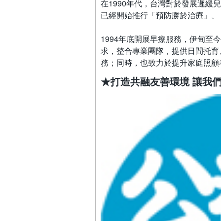
在1990年代，台灣對於發展遲
已經開始推行「預防勝於治療」、「
1994年底開展早療服務，伊甸至
求，整合專業團隊，提供日間托育
務；同時，也致力於提升家庭照顧
★打造共融友善環境 讓我