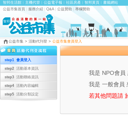
智邦生活館
︱
主機代管
︱
公益電子報
︱
社區房產
︱
智邦黃頁
︱
書籤網站
公益市集首頁
|
服務介紹
|
Q&A
|
公益贊助
|
專欄贊助
公益市集
>
活動代刊登
>
公益市集會員登入
step1
會員登入
step2
活動基本資訊
我是 NPO會員
step3
活動聯絡資訊
我是 一般會員 
step4
活動內容編輯
step5
活動分類設定
若其他問題請 