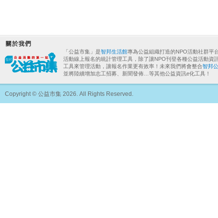
「公益市集」是
智邦生活館
專為公益組織打造的NPO活動社群平
活動線上報名的統計管理工具，除了讓NPO刊登各種公益活動資
工具來管理活動，讓報名作業更有效率！未來我們將會整合
智邦
並將陸續增加志工招募、新聞發佈…等其他公益資訊e化工具！
Copyright © 公益市集 2026. All Rights Reserved.