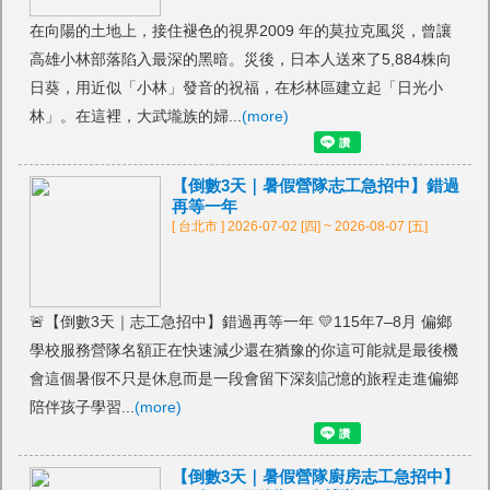
在向陽的土地上，接住褪色的視界2009 年的莫拉克風災，曾讓
高雄小林部落陷入最深的黑暗。災後，日本人送來了5,884株向
日葵，用近似「小林」發音的祝福，在杉林區建立起「日光小
林」。在這裡，大武壠族的婦...
(more)
【倒數3天｜暑假營隊志工急招中】錯過
再等一年
[ 台北市 ] 2026-07-02 [四] ~ 2026-08-07 [五]
🚨【倒數3天｜志工急招中】錯過再等一年 💛115年7–8月 偏鄉
學校服務營隊名額正在快速減少還在猶豫的你這可能就是最後機
會這個暑假不只是休息而是一段會留下深刻記憶的旅程走進偏鄉
陪伴孩子學習...
(more)
【倒數3天｜暑假營隊廚房志工急招中】