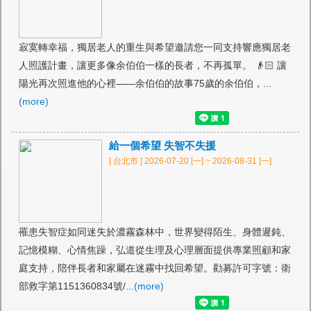
寂寞轉幸福，獨居老人的重生與希望邀請您一同支持響應獨居老
人照護計畫，讓更多像余伯伯一樣的長者，不再孤單。 👴🏻 讓
陽光再次照進他的心裡——余伯伯的故事75歲的余伯伯，...
(more)
給一個希望 失智不失援
[ 台北市 ] 2026-07-20 [一] ~ 2026-08-31 [一]
罹患失智症如同迷失於濃霧森林中，世界變得陌生、身體遲鈍、
記憶模糊、心情焦躁，弘道從生理及心理層面提供專業照顧和家
庭支持，陪伴長者和家屬在迷霧中找回希望。勸募許可字號：衛
部救字第1151360834號/...
(more)