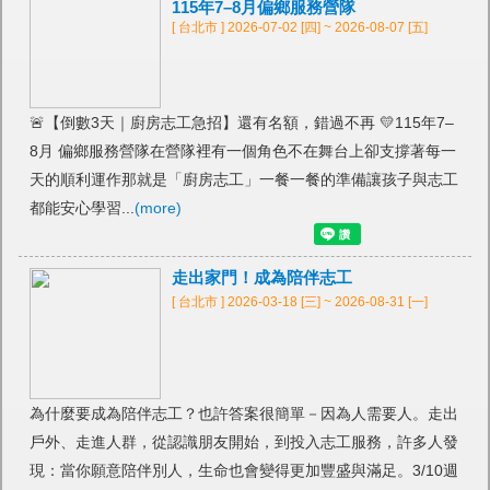
115年7–8月偏鄉服務營隊
[ 台北市 ] 2026-07-02 [四] ~ 2026-08-07 [五]
🚨【倒數3天｜廚房志工急招】還有名額，錯過不再 💛115年7–
8月 偏鄉服務營隊在營隊裡有一個角色不在舞台上卻支撐著每一
天的順利運作那就是「廚房志工」一餐一餐的準備讓孩子與志工
都能安心學習...
(more)
走出家門！成為陪伴志工
[ 台北市 ] 2026-03-18 [三] ~ 2026-08-31 [一]
為什麼要成為陪伴志工？也許答案很簡單－因為人需要人。走出
戶外、走進人群，從認識朋友開始，到投入志工服務，許多人發
現：當你願意陪伴別人，生命也會變得更加豐盛與滿足。3/10週