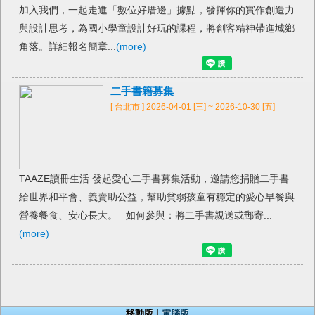
加入我們，一起走進「數位好厝邊」據點，發揮你的實作創造力
與設計思考，為國小學童設計好玩的課程，將創客精神帶進城鄉
角落。詳細報名簡章...
(more)
二手書籍募集
[ 台北市 ] 2026-04-01 [三] ~ 2026-10-30 [五]
TAAZE讀冊生活 發起愛心二手書募集活動，邀請您捐贈二手書
給世界和平會、義賣助公益，幫助貧弱孩童有穩定的愛心早餐與
營養餐食、安心長大。 如何參與：將二手書親送或郵寄...
(more)
移動版 |
電腦版