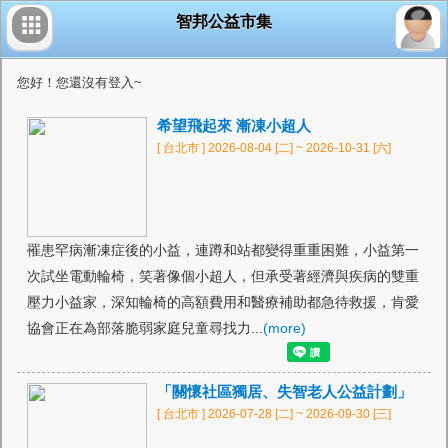
智邦公益市集
您好！您還沒有登入~
希望飛起來 漸凍小超人
[ 台北市 ] 2026-08-04 [二] ~ 2026-10-31 [六]
罹患罕病漸凍症後的小益，連蹲和站都變得重重困難，小益第一
次試坐電動輪椅，笑著像個小超人，但承受著經濟與疾病的雙重
壓力小益家，深知輪椅的高額費用和醫療補助都急待救援，肯愛
協會正在為部落脆弱家庭兒童尋找力...
(more)
「關懷社區獨居、失智老人公益計劃」
[ 台北市 ] 2026-07-28 [二] ~ 2026-09-30 [三]