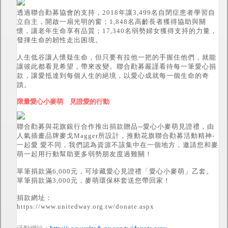
透過聯合勸募協會的支持，2018年讓3,499名自閉症患者學習自
立自主，開啟一扇光明的窗；1,848名高齡長者獲得協助與關
懷，讓老年生命享有品質；17,340名弱勢婦女獲得支持的力量，
發揮生命的韌性走出困境。
人生低谷讓人懷疑生命，但只要有拉他一把的手握住他們，就能
讓彼此都看見希望，帶來改變。聯合勸募嚴謹看待每一筆愛心捐
款，讓愛抵達到每個人生的絕境，以愛心成就每一個生命的奇
蹟。
限量愛心小麥萌 見證愛的行動
聯合勸募與花旗銀行合作推出捐款贈品─愛心小麥萌見證禮，由
人氣插畫品牌麥戈Magger所設計，推動花旗聯合勸募活動精神-
一起愛 愛不同，我們認為資源不該集中在一個地方，邀請您和麥
萌一起用行動幫助更多弱勢朋友度過難關！
單筆捐款滿6,000元，可珍藏愛心見證禮「愛心小麥萌」乙套。
單筆捐款滿3,000元，麥萌環保杯套送您帶回家！
捐款網址：
https://www.unitedway.org.tw/donate.aspx