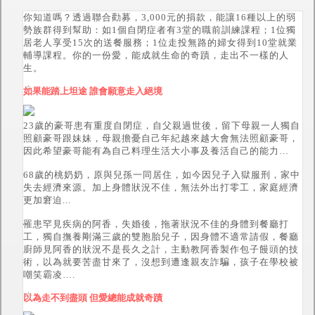
你知道嗎？透過聯合勸募，3,000元的捐款，能讓16種以上的弱
勢族群得到幫助：如1個自閉症者有3堂的職前訓練課程；1位獨
居老人享受15次的送餐服務；1位走投無路的婦女得到10堂就業
輔導課程。你的一份愛，能成就生命的奇蹟，走出不一樣的人
生。
如果能踏上坦途 誰會願意走入絕境
23歲的豪哥患有重度自閉症，自父親過世後，留下母親一人獨自
照顧豪哥跟妹妹，母親擔憂自己年紀越來越大會無法照顧豪哥，
因此希望豪哥能有為自己料理生活大小事及養活自己的能力…
68歲的桃奶奶，原與兒孫一同居住，如今因兒子入獄服刑，家中
失去經濟來源。加上身體狀況不佳，無法外出打零工，家庭經濟
更加窘迫...
罹患罕見疾病的阿香，失婚後，拖著狀況不佳的身體到餐廳打
工，獨自撫養剛滿三歲的雙胞胎兒子，因身體不適常請假，餐廳
廚師見阿香的狀況不是長久之計，主動教阿香製作包子饅頭的技
術，以為就要苦盡甘來了，沒想到遭逢親友詐騙，孩子在學校被
嘲笑霸凌….
以為走不到盡頭 但愛總能成就奇蹟