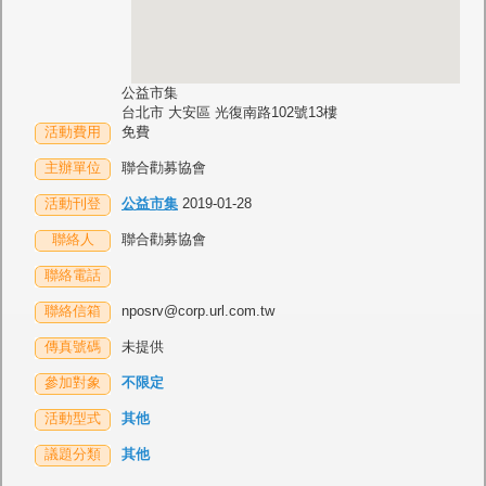
公益市集
台北市 大安區 光復南路102號13樓
活動費用
免費
主辦單位
聯合勸募協會
活動刊登
公益市集
2019-01-28
聯絡人
聯合勸募協會
聯絡電話
聯絡信箱
nposrv@corp.url.com.tw
傳真號碼
未提供
參加對象
不限定
活動型式
其他
議題分類
其他