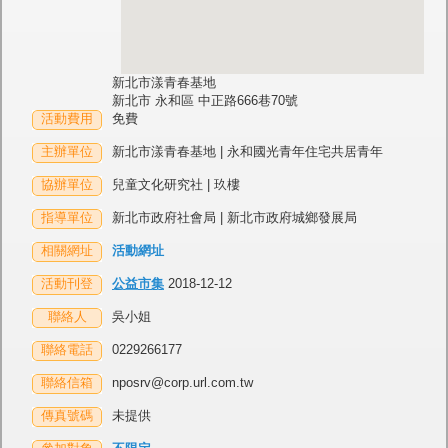
新北市漾青春基地
新北市 永和區 中正路666巷70號
活動費用
免費
主辦單位
新北市漾青春基地 | 永和國光青年住宅共居青年
協辦單位
兒童文化研究社 | 玖樓
指導單位
新北市政府社會局 | 新北市政府城鄉發展局
相關網址
活動網址
活動刊登
公益市集
2018-12-12
聯絡人
吳小姐
聯絡電話
0229266177
聯絡信箱
nposrv@corp.url.com.tw
傳真號碼
未提供