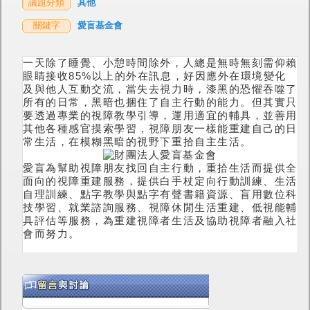
議題分類
其他
關鍵字
愛盲基金會
一天除了睡覺、小憩時間除外，人總是無時無刻需仰賴
眼睛接收85%以上的外在訊息，好因應外在環境變化
及與他人互動交流，當失去視力時，漆黑的恐懼吞噬了
所有的日常，黑暗也捆住了自主行動的能力。但其實只
要透過專業的視障教學引導，運用適宜的輔具，並善用
其他各種感官摸索學習，視障朋友一樣能重建自己的日
常生活，在模糊黑暗的視野下重拾自主生活。
愛盲為幫助視障朋友找回自主行動，重拾生活而提供全
面向的視障重建服務，提供白手杖定向行動訓練、生活
自理訓練、點字教學與點字有聲書籍資源、盲用數位科
技學習、就業諮詢服務、視障休閒生活重建、低視能輔
具評估等服務，為重建視障者生活及協助視障者融入社
會而努力。