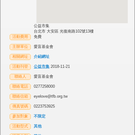
公益市集
台北市 大安區 光復南路102號13樓
活動費用
免費
主辦單位
愛盲基金會
相關網址
介紹網址
活動刊登
公益市集
2018-11-21
聯絡人
愛盲基金會
聯絡電話
0277258000
聯絡信箱
eyelove@tfb.org.tw
傳真號碼
0223753925
參加對象
不限定
活動型式
其他