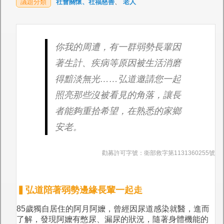
議題分類
社會關懷、社福慈善
、
老人
你我的周遭，有一群弱勢長輩因
著生計、疾病等原因被生活消磨
得黯淡無光……弘道邀請您一起
照亮那些沒被看見的角落，讓長
者能夠重拾希望，在熟悉的家鄉
安老。
勸募許可字號：衛部救字第1131360255號
▍弘道陪著弱勢邊緣長輩一起走
85歲獨自居住的阿月阿嬤，曾經因尿道感染就醫，進而
了解，發現阿嬤有憋尿、漏尿的狀況，隨著身體機能的