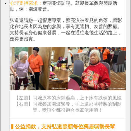
心理支持需求：
定期關懷訪視、鼓勵長輩參與節慶活
動，例：圍爐餐會。
弘道邀請您一起響應專案，照亮沒被看見的角落，讓彰
化在地長者因為您的參與，享有更適切、友善的照顧。
支持長者身心健康發展，一起在通往老後生活的路上，
走得更踏實。
【左圖】阿嬤原本的床鋪過高，上下床有跌倒的風險
【右圖】阿嬤參加圍爐聚餐，手上還那著特製的刮刮
樂，獎項全都很適合長輩使用唷！
▍公益捐款，支持弘道照顧每位獨居弱勢長輩