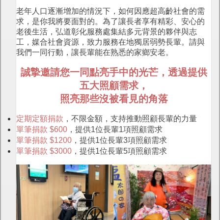
老年人口逐漸增加的情況下，如何因應超高齡社會的需
求，是你我將要面對的。為了讓長者享有精彩、安心的
老後生活，弘道彰化服務處集結多元背景的夥伴與志
工，媒合社會資源，致力服務在地獨居弱勢長輩。請與
我們一同行動，讓長輩能在熟悉的家鄉安老。
誠摯邀請您一同點亮手中的光芒，透過提供
五大照顧需求，
照亮那些沒被看見的角落
定期定額捐款
，不限金額，支持推動照顧長輩的力量
單筆捐款 $600
，提供1位長輩1項照顧需求
單筆捐款 $1200
，提供1位長輩3項照顧需求
單筆捐款 $3000
，提供1位長輩5項照顧需求