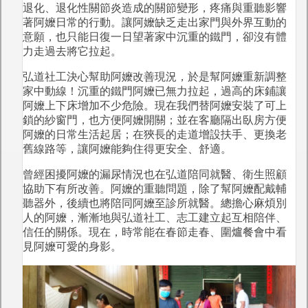
退化、退化性關節炎造成的關節變形，疼痛與重聽影響
著阿嬤日常的行動。讓阿嬤缺乏走出家門與外界互動的
意願，也只能日復一日望著家中沉重的鐵門，卻沒有體
力走過去將它拉起。
弘道社工決心幫助阿嬤改善現況，於是幫阿嬤重新調整
家中動線！沉重的鐵門阿嬤已無力拉起，過高的床鋪讓
阿嬤上下床增加不少危險。現在我們替阿嬤安裝了可上
鎖的紗窗門，也方便阿嬤開關；並在客廳隔出臥房方便
阿嬤的日常生活起居；在狹長的走道增設扶手、更換老
舊線路等，讓阿嬤能夠住得更安全、舒適。
曾經困擾阿嬤的漏尿情況也在弘道陪同就醫、衛生照顧
協助下有所改善。阿嬤的重聽問題，除了幫阿嬤配戴輔
聽器外，後續也將陪同阿嬤至診所就醫。總擔心麻煩別
人的阿嬤，漸漸地與弘道社工、志工建立起互相陪伴、
信任的關係。現在，時常能在春節走春、圍爐餐會中看
見阿嬤可愛的身影。