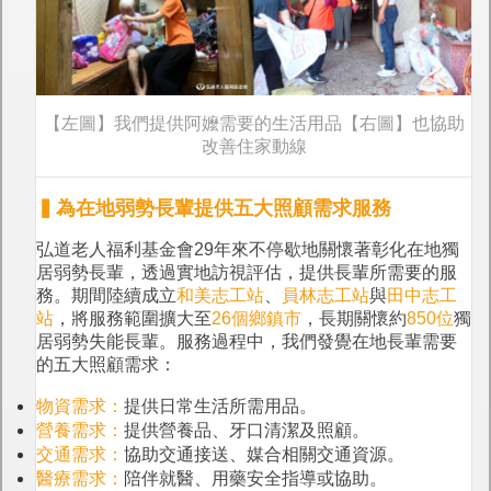
【左圖】我們提供阿嬤需要的生活用品【右圖】也協助
改善住家動線
▍為在地弱勢長輩提供五大照顧需求服務
弘道老人福利基金會29年來不停歇地關懷著彰化在地獨
居弱勢長輩，透過實地訪視評估，提供長輩所需要的服
務。期間陸續成立
和美志工站
、
員林志工站
與
田中志工
站
，將服務範圍擴大至
26個鄉鎮市
，長期關懷約
850位
獨
居弱勢失能長輩。服務過程中，我們發覺在地長輩需要
的五大照顧需求：
物資需求：
提供日常生活所需用品。
營養需求：
提供營養品、牙口清潔及照顧。
交通需求：
協助交通接送、媒合相關交通資源。
醫療需求：
陪伴就醫、用藥安全指導或協助。