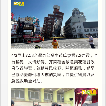
4/3早上7:58台灣東部發生芮氏規模7.2強震，全
台搖晃，災情頻傳。芥菜種會緊急與花蓮縣政
府取得聯繫，啟動災民收容、關懷服務，稍早
已協助撤離倒塌大樓的災民，並提供物資以及
急難救助金補助。