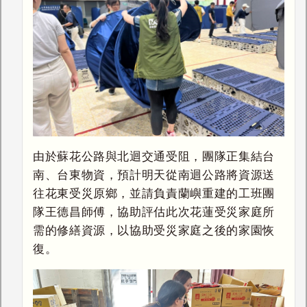
由於蘇花公路與北迴交通受阻，團隊正集結台
南、台東物資，預計明天從南迴公路將資源送
往花東受災原鄉，並請負責蘭嶼重建的工班團
隊王德昌師傅，協助評估此次花蓮受災家庭所
需的修繕資源，以協助受災家庭之後的家園恢
復。