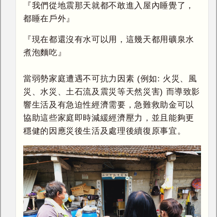
『我們從地震那天就都不敢進入屋內睡覺了，
都睡在戶外』
『現在都還沒有水可以用，這幾天都用礦泉水
煮泡麵吃』
當弱勢家庭遭遇不可抗力因素 (例如: 火災、風
災、水災、土石流及震災等天然災害) 而導致影
響生活及有急迫性經濟需要，急難救助金可以
協助這些家庭即時減緩經濟壓力，並且能夠更
穩健的因應災後生活及處理後續復原事宜。