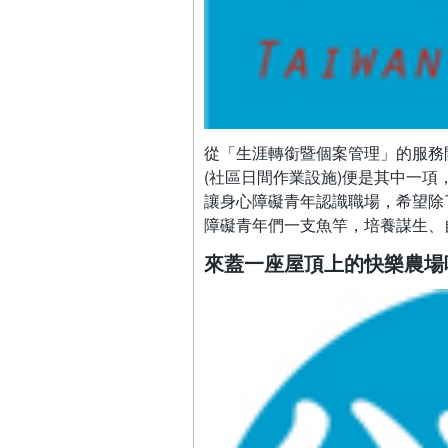
從「生涯轉銜暨個案管理」的服務
(社區日間作業設施)便是其中一
讓身心障礙青年認識職場，希望除
障礙青年們一支魚竿，培養謀生、
來蓋一座屋頂上的快樂農場