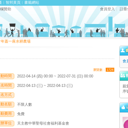
產
︱
智邦黃頁
︱
書籤網站
欄贊助
會員登入
｜
註冊
青年蓋一座水耕農場
會
瀏覽數：
1724
活動時間
2022-04-14 (四) 00:00 ~ 2022-07-31 (日) 00:00
報名時間
2022-04-13 (三) ~ 2022-04-13 (三)
親
序
報名方式
活動名額
不限人數
活動費用
免費
主辦單位
天主教中華聖母社會福利基金會