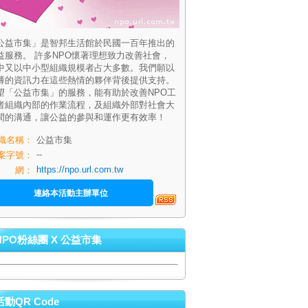
公益市集」是智邦生活館於民國一百年推出的
益服務。 許多NPO懷著理想致力改善社會，
中又以中小型組織規模者占大多數。我們願以
薄的資訊力在這些熱情的夥伴背後提供支持。
望「公益市集」的服務，能有助於改善NPO工
者組織內部的作業流程，及組織外部對社會大
間的溝通，讓公益的參與和運作更有效率！
織名稱：
公益市集
--
案字號：
https://npo.url.com.tw
網：
連絡本活動主辦單位
NPO粉絲團 X 公益市集
活動QR Code