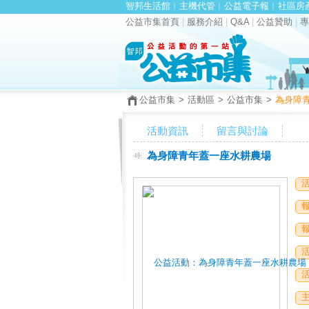
智邦生活館
︱
主機代管
︱
公益電子報
︱
社區房
公益市集首頁
|
服務介紹
|
Q&A
|
公益贊助
|
專
公益市集
>
活動區
>
公益市集
>
為身障
活動資訊
留言與討論
為身障青年蓋一座水耕農場