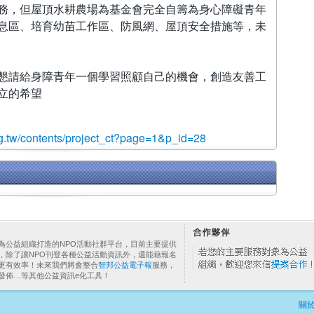
務，但屋頂水耕農場為基金會完全自籌為身心障礙青年
息區、培育幼苗工作區、防風網、屋頂安全措施等，未
懇請給身障青年一個學習照顧自己的機會，創造友善工
立的希望
.org.tw/contents/project_ct?page=1&p_id=28
為公益組織打造的NPO活動社群平台，目前主要提供
，除了讓NPO刊登各種公益活動資訊外，還能藉報名
更有效率！未來我們將會整合
智邦公益電子報
服務，
發佈…等其他公益資訊e化工具！
關