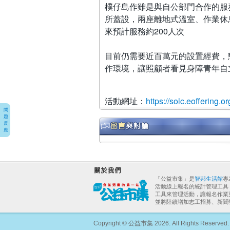
樸仔島作雖是與自公部門合作的服
所蓋設，兩座離地式溫室、作業休
來預計服務約200人次
目前仍需要近百萬元的設置經費，
作環境，讓照顧者看見身障青年自
活動網址：
https://solc.eoffering
問
題
反
應
「公益市集」是
智邦生活館
專
活動線上報名的統計管理工具
工具來管理活動，讓報名作業
並將陸續增加志工招募、新聞
Copyright © 公益市集 2026. All Rights Reserved.