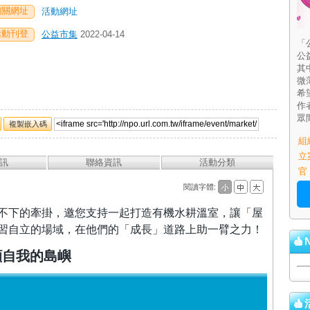
相關網址
活動網址
活動刊登
公益市集
2022-04-14
「
公
其
微
希
作
眾
複製嵌入碼
組
立
訊
聯絡資訊
活動分類
官
閱讀字體:
不下的牽掛，邀您支持一起打造有機水耕溫室，讓「屋
習自立的場域，在他們的「成長」道路上助一臂之力！
顧自我的島嶼