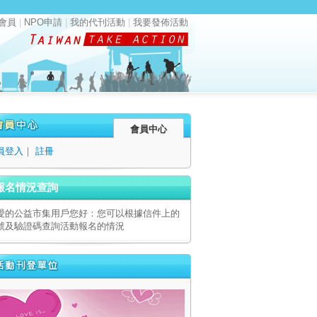
會員
|
NPO申請
|
我的代刊活動
|
我要發佈活動
會員中心
員登入
｜
註冊
報名情況查詢
愛的公益市集用戶您好：您可以根據信件上的
號及驗證碼查詢活動報名的情況