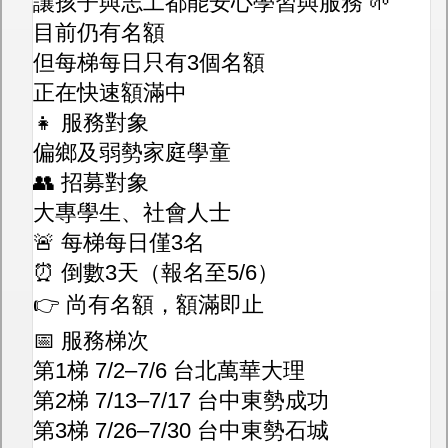
讓孩子與志工都能安心學習與服務 🌱
目前仍有名額
但每梯每日只有3個名額
正在快速額滿中
👧 服務對象
偏鄉及弱勢家庭學童
👥 招募對象
大專學生、社會人士
🚨 每梯每日僅3名
⏰ 倒數3天（報名至5/6）
👉 尚有名額，額滿即止
📅 服務梯次
第1梯 7/2–7/6 台北萬華大理
第2梯 7/13–7/17 台中東勢成功
第3梯 7/26–7/30 台中東勢石城