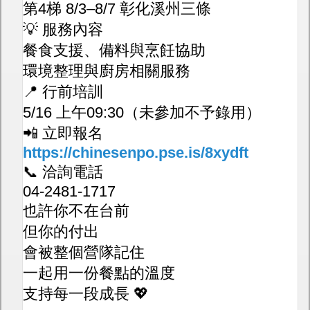
第4梯 8/3–8/7 彰化溪州三條
💡 服務內容
餐食支援、備料與烹飪協助
環境整理與廚房相關服務
📍 行前培訓
5/16 上午09:30（未參加不予錄用）
📲 立即報名
https://chinesenpo.pse.is/8xydft
📞 洽詢電話
04-2481-1717
也許你不在台前
但你的付出
會被整個營隊記住
一起用一份餐點的溫度
支持每一段成長 💖