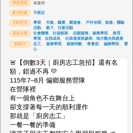
傳真號碼
未提供
參加對象
不限定
活動型式
學習
、
市集、義賣、園遊會
、
戶外休閒、旅遊、體驗
活動
、
親子、兒童活動
議題分類
社會關懷、社福慈善
、
志願服務、服務學習
、
教育、
學習、自我成長
、
社區發展與參與、地方觀光與產業
關鍵字
志工
、
服務學習
、
服務時數
、
寒暑假
、
偏鄉學校
、
愛
心
🚨【倒數3天｜廚房志工急招】還有名
額，錯過不再 💛
115年7–8月 偏鄉服務營隊
在營隊裡
有一個角色不在舞台上
卻支撐著每一天的順利運作
那就是「廚房志工」
一餐一餐的準備