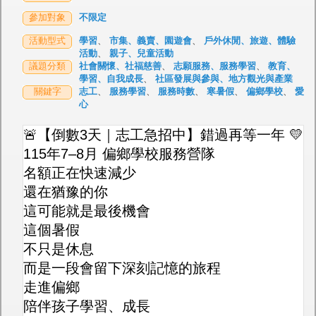
參加對象
不限定
活動型式
學習
、
市集、義賣、園遊會
、
戶外休閒、旅遊、體驗
活動
、
親子、兒童活動
議題分類
社會關懷、社福慈善
、
志願服務、服務學習
、
教育、
學習、自我成長
、
社區發展與參與、地方觀光與產業
關鍵字
志工
、
服務學習
、
服務時數
、
寒暑假
、
偏鄉學校
、
愛
心
🚨【倒數3天｜志工急招中】錯過再等一年 💛
115年7–8月 偏鄉學校服務營隊
名額正在快速減少
還在猶豫的你
這可能就是最後機會
這個暑假
不只是休息
而是一段會留下深刻記憶的旅程
走進偏鄉
陪伴孩子學習、成長