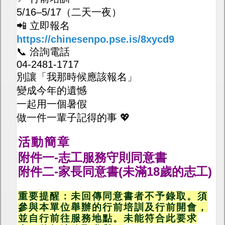
5/16–5/17（二天一夜）
📲 立即報名
https://chinesenpo.pse.is/8xycd9
📞 洽詢電話
04-2481-1717
別讓「我那時候應該報名」
變成今年的遺憾
一起用一個暑假
做一件一輩子記得的事 💖
活動簡章
附件一-志工服務守則同意書
附件二-家長同意書(未滿18歲的志工)
重要提醒：未回傳同意書者不予錄取
。須
參與本單位舉辦的行前培訓及行前開會，
並自行前往服務地點
。未能符合此要求