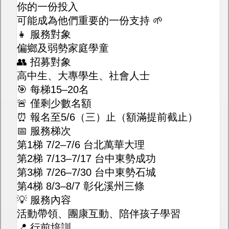
你的一份投入
可能成為他們重要的一份支持 🌱
👧 服務對象
偏鄉及弱勢家庭學童
👥 招募對象
高中生、大專學生、社會人士
🎯 每梯15–20名
🚨 僅剩少數名額
⏰ 報名至5/6（三）止（額滿提前截止）
📅 服務梯次
第1梯 7/2–7/6 台北萬華大理
第2梯 7/13–7/17 台中東勢成功
第3梯 7/26–7/30 台中東勢石城
第4梯 8/3–8/7 彰化溪州三條
💡 服務內容
活動帶領、團康互動、陪伴孩子學習
📍 行前培訓