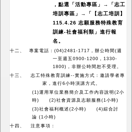
，點選「活動專區」→「志工
培訓專區」→「【志工培訓】
115.4.26
志願服務特殊教育
訓練
-
社會福利類」進行報
名。
十二、
專案電話：
(04)2481-1717
，辦公時間
(
週
一至週五
0900-1200
，
1330-
1800)
，非辦公時間恕不受理。
十三、
志工特殊教育訓練
--
實施方式：邀請學者專
家，進行
6
小時演講方式。
(1)
運用單位業務簡介及工作內容說明
(2
小
時
)
(2)
社會資源及志願服務
(1
小時
)
(3)
社會福利概述
(2
小時
)
(4)
綜合討
論
(1
小時
)
十四、
注意事項：