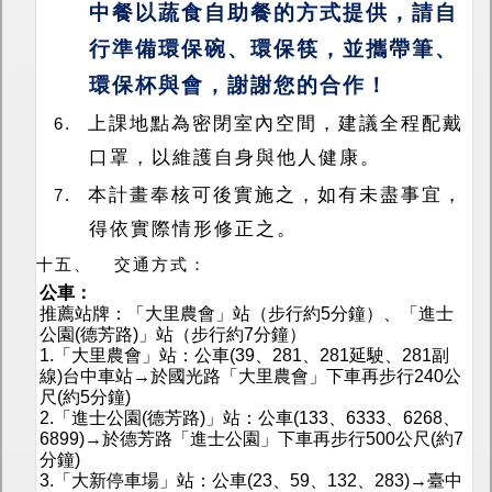
中餐以蔬食自助餐的方式提供，請自
行準備環保碗、環保筷，並攜帶筆、
環保杯與會，謝謝您的合作！
上課地點為密閉室內空間，建議全程配戴
6.
口罩，以維護自身與他人健康。
本計畫奉核可後實施之，如有未盡事宜，
7.
得依實際情形修正之。
十五、
交通方式：
公車：
推薦站牌：「大里農會」站（步行約5分鐘）、「進士
公園(德芳路)」站（步行約7分鐘）
1.「大里農會」站：公車(39、281、281延駛、281副
線)台中車站→於國光路「大里農會」下車再步行240公
尺(約5分鐘)
2.「進士公園(德芳路)」站：公車(133、6333、6268、
6899)→於德芳路「進士公園」下車再步行500公尺(約7
分鐘)
3.「大新停車場」站：公車(23、59、132、283)→臺中