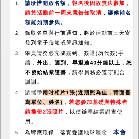
請珍惜開放名額，
報名後因故無法參加，
1.
請於活動前一周來電告知取消
，讓候補名
額能如期參與。
錄取名單與行前通知，將於活動前三天寄
2.
發到電子信箱或簡訊通知。
學員請務必完成簽到、簽退
(
勿代簽
)
手
3.
續，
外出、遲到、早退逾
40
分鐘以上，恕
不發給結業證書，
請學員務必遵守配合，
謝謝。
請攜帶
兩吋相片
1
張
(
近期照為佳，背面書
4.
寫單位、姓名
)
，
若您參加基礎與特殊者
請攜帶
2
張照片
，以便辦理結業證書使
用。
本會
為響應環保，落實愛護地球理念，
5.