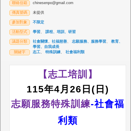
聯絡信箱
chinesenpo@gmail.com
傳真號碼
未提供
參加對象
不限定
活動型式
學習
、
課程、培訓、研習
議題分類
社會關懷、社福慈善
、
志願服務、服務學習
、
教育、
學習、自我成長
關鍵字
志工
、
特殊訓練
、
社會福利類
【志工培訓】
115年4月26日(日)
志願服務特殊訓練
-
社會福
利類