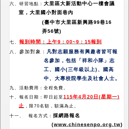
大里區大新活動中心一樓會議
六、
研習地點：
室，大里國小對面巷內
(臺中市大里區新興路99巷16
弄56號
)
報到時間：上午
9
：
00~9
：
15
報到
七、
參加對象：
凡對志願服務有興趣者皆可報
八、
名參加，包括「祥和小隊」志
工、國小
(
三年級以上
)
、國高
中、大專校院學生及社會人士。
九、
活動費用：全程免費。
115
年
4
月
20
日
(
星期一
)
十、
報名日期：即日起至
止
，限
70
名額，額滿為止
。
採網路報名
十一、
報名方式：
(
www.chinesenpo.org.tw
)