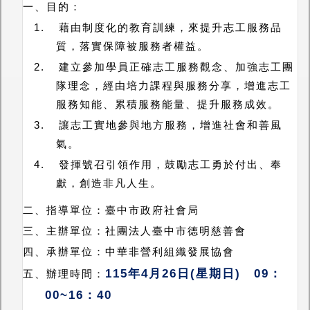
一、
目的：
1.
藉由制度化的教育訓練，來提升志工服務品
質，落實保障被服務者權益。
2.
建立參加學員正確志工服務觀念、加強志工團
隊理念，經由培力課程與服務分享，增進志工
服務知能、累積服務能量、提升服務成效。
3.
讓志工實地參與地方服務，增進社會和善風
氣。
4.
發揮號召引領作用，鼓勵志工勇於付出、奉
獻，創造非凡人生。
二、
指導單位：臺中市政府社會局
三、
主辦單位：
社團法人臺中市德明慈善會
四、承
辦單位：
中華非營利組織發展協會
115
年
4
月
26
日
(
星期日
)
09
：
五、
辦理時間：
00~16
：
40