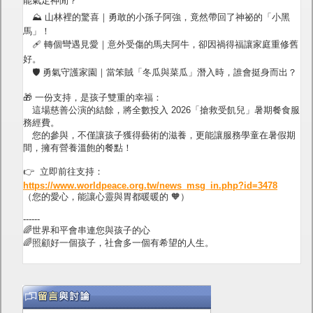
能氣定神閒？
⛰️ 山林裡的驚喜｜勇敢的小孫子阿強，竟然帶回了神祕的「小黑
馬」！
🩹 轉個彎遇見愛｜意外受傷的馬夫阿牛，卻因禍得福讓家庭重修舊
好。
🛡️ 勇氣守護家園｜當笨賊「冬瓜與菜瓜」潛入時，誰會挺身而出？
🎁 一份支持，是孩子雙重的幸福：
這場慈善公演的結餘，將全數投入 2026「搶救受飢兒」暑期餐食服
務經費。
您的參與，不僅讓孩子獲得藝術的滋養，更能讓服務學童在暑假期
間，擁有營養溫飽的餐點！
👉 立即前往支持：
https://www.worldpeace.org.tw/news_msg_in.php?id=3478
（您的愛心，能讓心靈與胃都暖暖的 🧡）
------
🌈世界和平會串連您與孩子的心
🌈照顧好一個孩子，社會多一個有希望的人生。