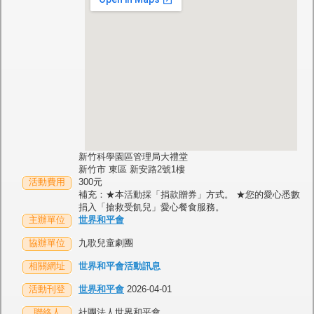
新竹科學園區管理局大禮堂
新竹市 東區 新安路2號1樓
活動費用
300元
補充：★本活動採「捐款贈券」方式。 ★您的愛心悉數
捐入「搶救受飢兒」愛心餐食服務。
主辦單位
世界和平會
協辦單位
九歌兒童劇團
相關網址
世界和平會活動訊息
活動刊登
世界和平會
2026-04-01
聯絡人
社團法人世界和平會