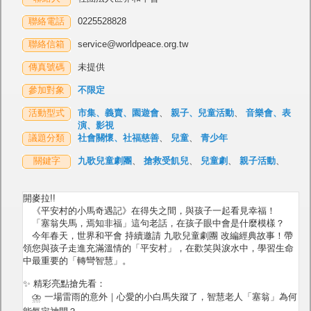
聯絡電話
0225528828
聯絡信箱
service@worldpeace.org.tw
傳真號碼
未提供
參加對象
不限定
活動型式
市集、義賣、園遊會
、
親子、兒童活動
、
音樂會、表
演、影視
議題分類
社會關懷、社福慈善
、
兒童
、
青少年
關鍵字
九歌兒童劇團
、
搶救受飢兒
、
兒童劇
、
親子活動
、
開麥拉!!
《平安村的小馬奇遇記》在得失之間，與孩子一起看見幸福！
「塞翁失馬，焉知非福」這句老話，在孩子眼中會是什麼模樣？
今年春天，世界和平會 持續邀請 九歌兒童劇團 改編經典故事！帶
領您與孩子走進充滿溫情的「平安村」，在歡笑與淚水中，學習生命
中最重要的「轉彎智慧」。
✨ 精彩亮點搶先看：
⛈️ 一場雷雨的意外｜心愛的小白馬失蹤了，智慧老人「塞翁」為何