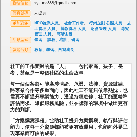
聯絡信箱
sys.tea888@gmail.com
傳真號碼
未提供
參加對象
NPO從業人員
、
社會工作者
、
行銷企劃 公關人員
、
志
工管理 人員
、
募款管理 人員
、
財會管理 人員
、
專案
管理 人員
、
高階主管
活動型式
學習
、
課程、培訓、研習
議題分類
教育、學習、自我成長
社工的工作面對的是「人」——包括家庭、孩子、長
者，甚至是一整個社區的生命故事。
每一個個案都可能牽涉情緒、危機、法律、資源鏈結、
跨專業合作等多重面向，因此社工不能只依靠熱忱，也
需要不斷提升專業能力，透過持續進修，社工能更精準
評估需求、降低服務風險，並在複雜的環境中做出更有
力的判斷。
「方案撰寫課程」協助社工提升方案撰寫、執行與評估
能力，使每一分資源都能被更有效運用，也能向外界呈
現專業而可信的成果。