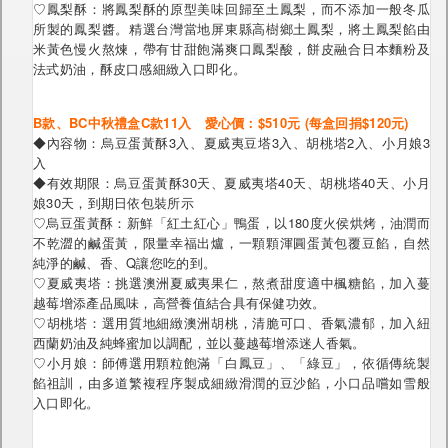
♡鳳梨酥：將鳳梨酥的原型美味回歸至土鳳梨，而不添加一般冬瓜
所製的鳳梨醬。精選台灣當地屏東縣高樹鄉土鳳梨，將土鳳梨餡由
米黃色慢火熬煉，帶有甘甜飽滿爽口鳳梨酸，餅皮融合日本麵粉及
法式奶油，酥皮口感細緻入口即化。
B款、BC中秋禮盒C款11入 愛心價：$510元 (每盒回捐$120元)
◆內容物：烏豆蛋黃酥3入、夏威夷豆塔3入、胡桃塔2入、小月娘3
入
◆有效期限：烏豆蛋黃酥30天、夏威夷塔40天、胡桃塔40天、小月
娘30天，到期日依包裝所示
♡烏豆蛋黃酥：新鮮「紅土紅心」鴨蛋，以180度火侯烘烤，油潤而
不乾澀的鹹蛋黃，限量幸福出爐，一顆顆渾圓蛋黃包覆豆餡，自然
純淨的鹹、香、Q讓您吃的到。
♡夏威夷塔：挑選澳洲夏威夷果仁，熬煮甜度適中楓糖餡，加入蔓
越莓增添產品風味，高營養值結合具有保健功效。
♡胡桃塔：選用質地細緻澳洲胡桃，清脆可口、香氣濃郁，加入紐
西蘭奶油及純蜂蜜加以調配，並以蔓越莓增添迷人香氣。
♡小月娘：師傅選用顆粒飽滿「白鳳豆」、「綠豆」，依循傳統製
餡祖訓，由多道繁複程序製成細緻滑潤的豆沙餡，小口品嚐如雪般
入口即化。