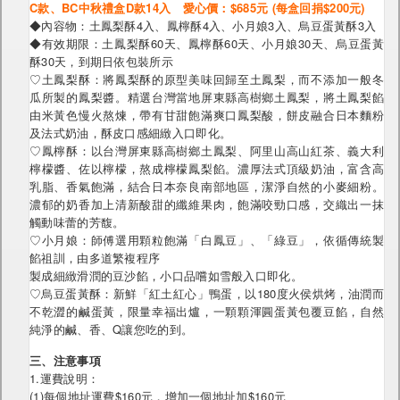
C款、BC中秋禮盒D款14入 愛心價：$685元 (每盒回捐$200元)
◆內容物：土鳳梨酥4入、鳳檸酥4入、小月娘3入、烏豆蛋黃酥3入
◆有效期限：土鳳梨酥60天、鳳檸酥60天、小月娘30天、烏豆蛋黃
酥30天，到期日依包裝所示
♡土鳳梨酥：將鳳梨酥的原型美味回歸至土鳳梨，而不添加一般冬
瓜所製的鳳梨醬。精選台灣當地屏東縣高樹鄉土鳳梨，將土鳳梨餡
由米黃色慢火熬煉，帶有甘甜飽滿爽口鳳梨酸，餅皮融合日本麵粉
及法式奶油，酥皮口感細緻入口即化。
♡鳳檸酥：以台灣屏東縣高樹鄉土鳳梨、阿里山高山紅茶、義大利
檸檬醬、佐以檸檬，熬成檸檬鳳梨餡。濃厚法式頂級奶油，富含高
乳脂、香氣飽滿，結合日本奈良南部地區，潔淨自然的小麥細粉。
濃郁的奶香加上清新酸甜的纖維果肉，飽滿咬勁口感，交織出一抹
觸動味蕾的芳馥。
♡小月娘：師傅選用顆粒飽滿「白鳳豆」、「綠豆」，依循傳統製
餡祖訓，由多道繁複程序
製成細緻滑潤的豆沙餡，小口品嚐如雪般入口即化。
♡烏豆蛋黃酥：新鮮「紅土紅心」鴨蛋，以180度火侯烘烤，油潤而
不乾澀的鹹蛋黃，限量幸福出爐，一顆顆渾圓蛋黃包覆豆餡，自然
純淨的鹹、香、Q讓您吃的到。
三、注意事項
1.運費說明：
(1)每個地址運費$160元，增加一個地址加$160元