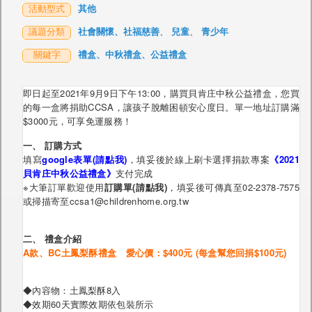
活動型式
其他
議題分類
社會關懷、社福慈善
、
兒童
、
青少年
關鍵字
禮盒、中秋禮盒、公益禮盒
即日起至2021年9月9日下午13:00，購買貝肯庄中秋公益禮盒，您買
的每一盒將捐助CCSA，讓孩子脫離困頓安心度日。單一地址訂購滿
$3000元，可享免運服務！
一、 訂購方式
填寫
google表單(請點我)
，填妥後於線上刷卡選擇捐款專案
《2021
貝肯庄中秋公益禮盒》
支付完成
※大筆訂單歡迎使用
訂購單(請點我)
，填妥後可傳真至02-2378-7575
或掃描寄至ccsa1@childrenhome.org.tw
二、 禮盒介紹
A款、BC土鳳梨酥禮盒 愛心價：$400元 (每盒幫您回捐$100元)
◆內容物：土鳳梨酥8入
◆效期60天實際效期依包裝所示