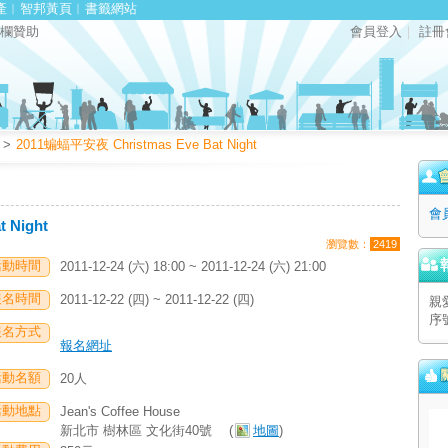
產
︱
智邦黃頁
︱
書籤網站
欄贊助
會員登入
｜
註冊
>
2011蝙蝠平安夜 Christmas Eve Bat Night
會
 Night
瀏覽數：
2419
活動時間
2011-12-24 (六) 18:00 ~ 2011-12-24 (六) 21:00
報名時間
2011-12-22 (四) ~ 2011-12-22 (四)
親
序
報名方式
報名網址
活動名額
20人
活動地點
Jean's Coffee House
新北市 樹林區 文化街40號
(
地圖
)