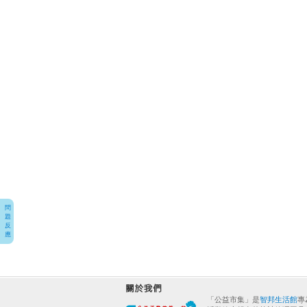
問
題
反
應
「公益市集」是
智邦生活館
專