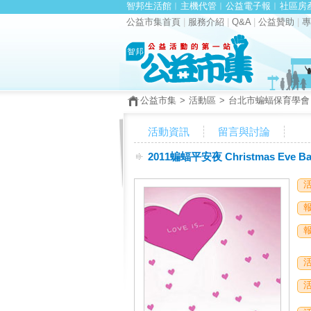
智邦生活館
︱
主機代管
︱
公益電子報
︱
社區房
公益市集首頁
|
服務介紹
|
Q&A
|
公益贊助
|
專
公益市集
>
活動區
>
台北市蝙蝠保育學會
活動資訊
留言與討論
2011蝙蝠平安夜 Christmas Eve Bat