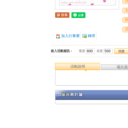
加入行事曆
轉寄
嵌入活動資訊：
寬度
高度
預覽
活動說明
場次資