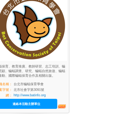
蝠保育、教育推廣、教師研習、志工培訓、蝙
照顧、蝙蝠調查、研究、蝙蝠自然旅遊、蝙蝠
推動、國際蝙蝠保育合作及相關出版。
織名稱：
台北市蝙蝠保育學會
案字號：
北市社會字第3091號
http://www.batinfo.org
網：
連絡本活動主辦單位