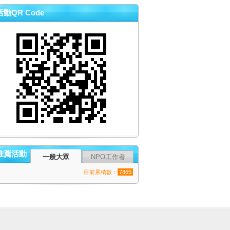
活動QR Code
推薦活動
一般大眾
NPO工作者
目前累積數：
7865