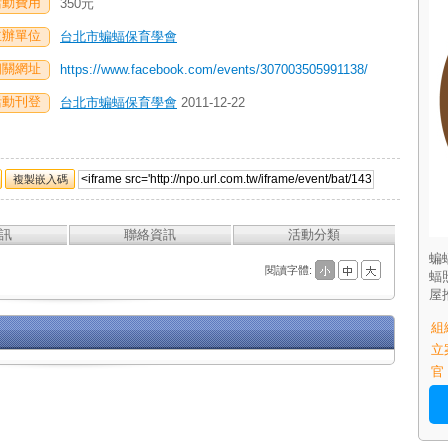
活動費用
350元
主辦單位
台北市蝙蝠保育學會
相關網址
https://www.facebook.com/events/307003505991138/
活動刊登
台北市蝙蝠保育學會
2011-12-22
複製嵌入碼
訊
聯絡資訊
活動分類
蝙
閱讀字體:
蝠
屋
組
立
官