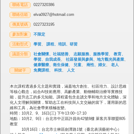
聯絡電話
0227320386
聯絡信箱
elva0927@hotmail.com
傳真號碼
0227323195
參加對象
不限定
活動型式
學習
、
課程、培訓、研習
議題分類
社會關懷、社福慈善
、
志願服務、服務學習
、
教育、
學習、自我成長
、
社區發展與參與、地方觀光與產業
、
健康醫療、衛生保健
、
兒童
、
兩性、婦女
、
老人
關鍵字
免費課程
、
科技
、
人文
本次課程透過多元主題和實踐，涵蓋地方創生、社區培力、設計思維
等核心觀念，結合AI技術應用、高齡產業、動物輔助治療等實務技
能，提升志工的多元知能。課程還包含走讀文學和地方文化體驗，深
化人文理解與關懷，幫助志工在科技與人文交融的當下，運用新的思
維和工具，為社會帶來積極改變。
時間：10月2、9、16日(三) 下午13:00~17:10
地點：10月2、9日：台北市中正區許昌街42號8樓 萊客共享聯盟805
教室
10月16日：台北市士林區劍潭路1號（臺北表演藝術中心）