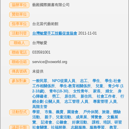
協辦單位
藝殿國際圖書有限公司
贊助單位
指導單位
台北當代藝術館
活動刊登
台灣敏愛手工技藝促進協會
2011-11-01
聯絡人
台灣敏愛
聯絡電話
033591001
聯絡信箱
service@xoworld.org
傳真號碼
未提供
參加對象
一般民眾
、
NPO從業人員
、
志工
、
學生
、
學生-社會
工作相關係所
、
學生-教育相關係所
、
兒童
、
青少年 (1
2-18歲)
、
青年(18-30)
、
女性青年
、
家長
、
婦女
、
身
心障礙者
、
勞工
、
原住民
、
新住民
、
社會工作者
、
行
銷企劃 公關人員
、
志工管理 人員
、
專案管理 人員
、
高階主管
活動型式
學習
、
市集、義賣、園遊會
、
戶外休閒、旅遊、體驗
活動
、
親子、兒童活動
、
成果展、博覽會
、
文藝展
覽
、
記者會、公聽會
、
好康活動
、
課程、培訓、研習
議題分類
社會關懷、社福慈善
、
志願服務、服務學習
、
教育、