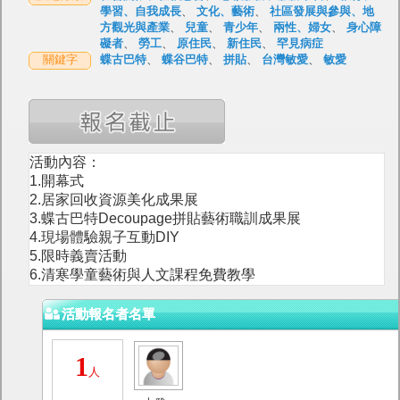
學習、自我成長
、
文化、藝術
、
社區發展與參與、地
方觀光與產業
、
兒童
、
青少年
、
兩性、婦女
、
身心障
礙者
、
勞工
、
原住民
、
新住民
、
罕見病症
關鍵字
蝶古巴特
、
蝶谷巴特
、
拼貼
、
台灣敏愛
、
敏愛
活動內容：
1.開幕式
2.居家回收資源美化成果展
3.蝶古巴特Decoupage拼貼藝術職訓成果展
4.現場體驗親子互動DIY
5.限時義賣活動
6.清寒學童藝術與人文課程免費教學
活動報名者名單
1
人