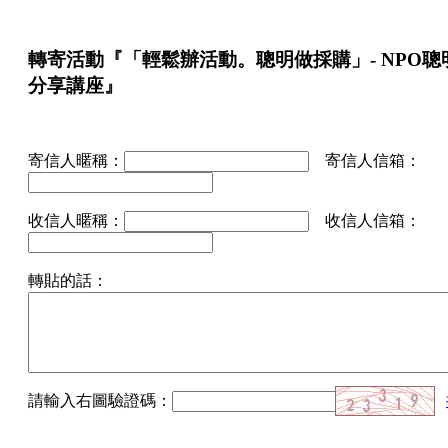
轉寄活動『「輕鬆辦活動。聰明做採購」- NPO聰
分享講座』
寄信人暱稱：
寄信人信箱：
收信人暱稱：
收信人信箱：
轉貼的話：
請輸入右圖驗證碼：