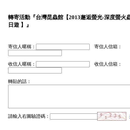
轉寄活動『台灣昆蟲館【2013邂逅螢光-深度螢火
日遊 】』
寄信人暱稱：
寄信人信箱：
收信人暱稱：
收信人信箱：
轉貼的話：
請輸入右圖驗證碼：