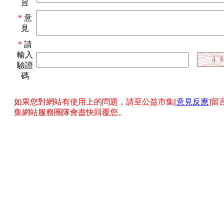
旨
*
意
見
*
請
輸入
驗證
碼
如果您對網站有使用上的問題，請至公益市集[
意見反應
]留
集網站服務團隊會盡快回覆您。